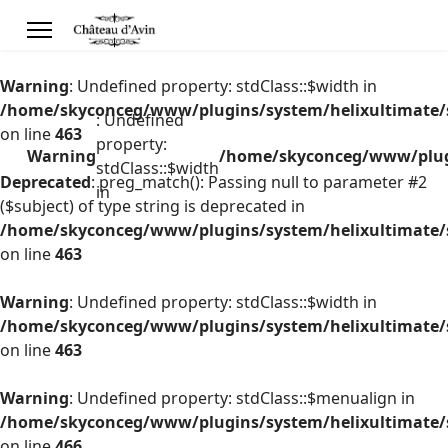
Warning
: Undefined property: stdClass::$width in
/home/skyconceg/www/plugins/system/helixultimate/s
: Undefined
on line
463
property:
Warning
/home/skyconceg/www/plugi
stdClass::$width
Deprecated
: preg_match(): Passing null to parameter #2
in
($subject) of type string is deprecated in
/home/skyconceg/www/plugins/system/helixultimate/s
on line
463
Warning
: Undefined property: stdClass::$width in
/home/skyconceg/www/plugins/system/helixultimate/s
on line
463
Warning
: Undefined property: stdClass::$menualign in
/home/skyconceg/www/plugins/system/helixultimate/s
on line
466