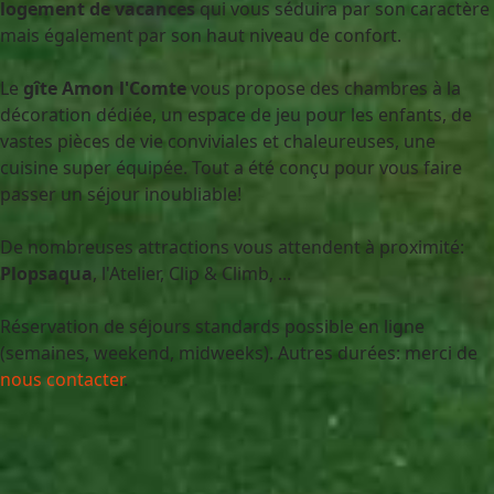
logement de vacances
qui vous séduira par son caractère
mais également par son haut niveau de confort.
Le
gîte Amon l'Comte
vous propose des chambres à la
décoration dédiée, un espace de jeu pour les enfants, de
vastes pièces de vie conviviales et chaleureuses, une
cuisine super équipée. Tout a été conçu pour vous faire
passer un séjour inoubliable!
De nombreuses attractions vous attendent à proximité:
Plopsaqua
, l'Atelier, Clip & Climb, ...
Réservation de séjours standards possible en ligne
(semaines, weekend, midweeks). Autres durées: merci de
nous contacter
.